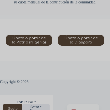
su cuota mensual de la contribución de la comunidad.
Únete a partir de
Únete a partir de
la Patria (Nigeria)
la Diáspora
Português
Deutsch
Copyright © 2026
Français
Yorùbá
Fade In For Y
English
Rotate
Scale