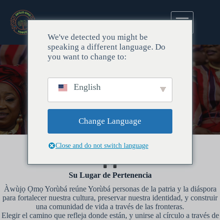
https://es.wordpress.org/support/
We've detected you might be
speaking a different language. Do
you want to change to:
Únete a NOSOTROS
English
Ser parte de un viaje cultural.
Change Language
Close and do not switch language
Su Lugar de Pertenencia
Àwùjọ Ọmọ Yorùbá reúne Yorùbá personas de la patria y la diáspora
para fortalecer nuestra cultura, preservar nuestra identidad, y construir
una comunidad de vida a través de las fronteras.
Elegir el camino que refleja donde están, y unirse al círculo a través de